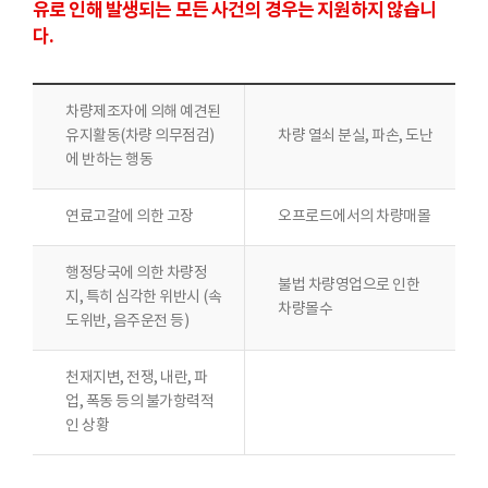
유로 인해 발생되는 모든 사건의 경우는 지원하지 않습니
다.
차량제조자에 의해 예견된
유지활동(차량 의무점검)
차량 열쇠 분실, 파손, 도난
에 반하는 행동
연료고갈에 의한 고장
오프로드에서의 차량매몰
행정당국에 의한 차량정
불법 차량영업으로 인한
지, 특히 심각한 위반시 (속
차량몰수
도위반, 음주운전 등)
천재지변, 전쟁, 내란, 파
업, 폭동 등의 불가항력적
인 상황