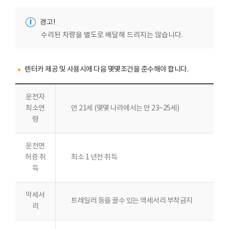
!
경고!
수리된 차량을 별도로 배달해 드리지는 않습니다.
렌터카 제공 및 사용시에 다음 몇몇조건을 준수해야 합니다.
운전자
최소연
만 21세 (몇몇 나라에서는 만 23~25세)
령
운전면
허증 취
최소 1 년전 취득
득
악세서
트레일러 등을 끌수 있는 액세서리 부착금지
리