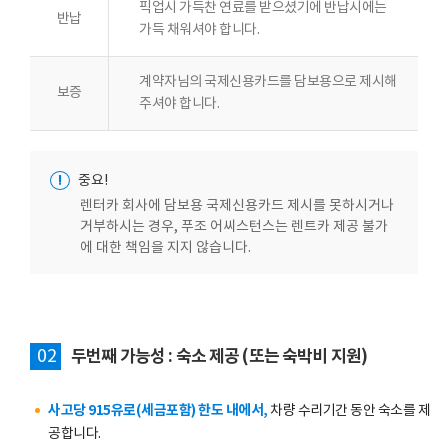
픽업시 가득찬 연료를 받으셨기에 반납시에는
반납
가득 채워셔야 합니다.
계약자님의 국제신용카드를 담보용으로 제시해
보증
주셔야 합니다.
!
중요!
렌터카 회사에 담보용 국제신용카드 제시를 못하시거나
거부하시는 경우, 푸조 어씨스턴스는 렌트카 제공 불가
에 대한 책임을 지지 않습니다.
02
두번째 가능성 : 숙소 제공 (또는 숙박비 지원)
사고당 915유로(세금포함) 한도 내에서,
차량 수리기간 동안 숙소를 제
공합니다.